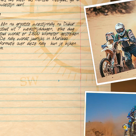
woestijn aan!
e
één na grootste woestijnrally na Dakar.
estaat uit 7 wedstrijddagen, elke dag
totaal wordt er 2.800 kilometer gestreden
De rally wordt jaarlijks in Marokko
formatie over deze rally kun je kijken
m.