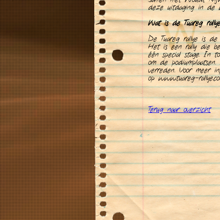
deze uitdaging in de 
Wat is de Tuareg rally
De Tuareg rallye is de 
Het is een rally die b
één special stage. In 
om de podiumplaatsen. 
verreden. Voor meer in
op www.tuareg-rallye.co
Terug naar overzicht