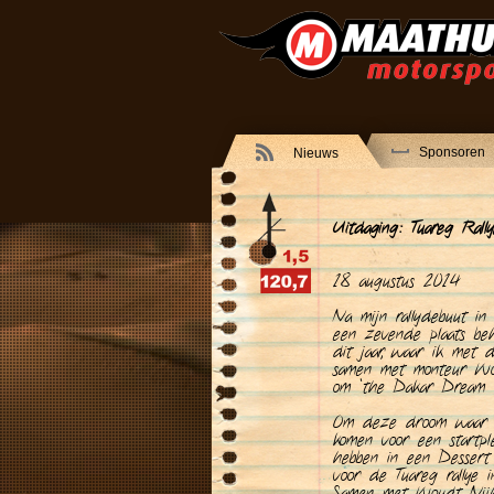
Sponsoren
Nieuws
Uitdaging: Tuareg Ra
18 augustus 2014
Na mijn rallydebuut in
een zevende plaats b
dit jaar, waar ik met 
samen met monteur Wou
om ‘the Dakar Dream 2
Om deze droom waar t
komen voor een startpl
hebben in een Dessert 
voor de Tuareg rally
Samen met Woudt Nijhu