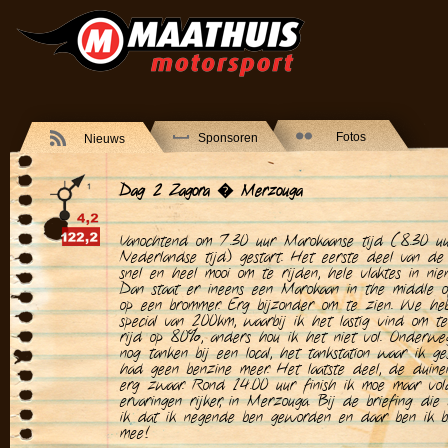
Fotos
Sponsoren
Nieuws
Dag 2 Zagora � Merzouga
Vanochtend om 7.30 uur Marokaanse tijd (8.30 u
Nederlandse tijd) gestart. Het eerste deel van de 
snel en heel mooi om te rijden, hele vlaktes in nie
Dan staat er ineens een Marokaan in the middle 
op een brommer. Erg bijzonder om te zien. We he
special van 200km, waarbij ik het lastig vind om t
rijd op 80%, anders hou ik het niet vol. Onderwe
nog tanken bij een local, het tankstation waar ik ge
had geen benzine meer. Het laatste deel, de duine
erg zwaar. Rond 14.00 uur finish ik moe maar vol
ervaringen rijker, in Merzouga. Bij de briefing die
ik dat ik negende ben geworden en daar ben ik b
mee!