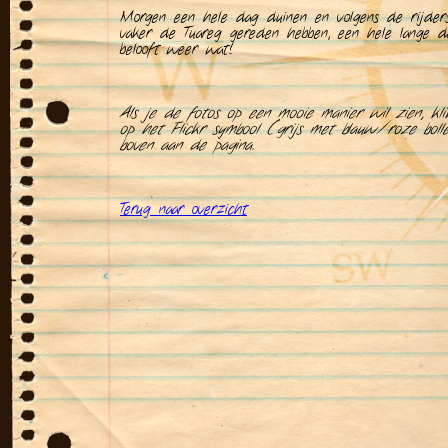
Morgen een hele dag duinen en volgens de rijders
vaker de Tuareg gereden hebben, een hele lange d
belooft weer wat!
Als je de fotos op een mooie manier wil zien, kl
op het Flickr symbool (grijs met blauw/roze bolle
boven aan de pagina.
Terug naar overzicht