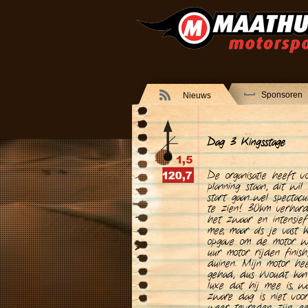
Sponsoren
Nieuws
Dag 3 Kingsstage
De organisatie heeft v
planning staan, dit wi
start gaan...wel specta
te zien! 30km verhard
het zwaar en intensie
mee, maar als je vast 
opgave om de motor we
uur motor rijden fini
duinen. Mijn motor he
gehad, dus Woudt kan 
luxe dat hij mee is, 
zware dag is niet voo
weer tevreden zijn, e