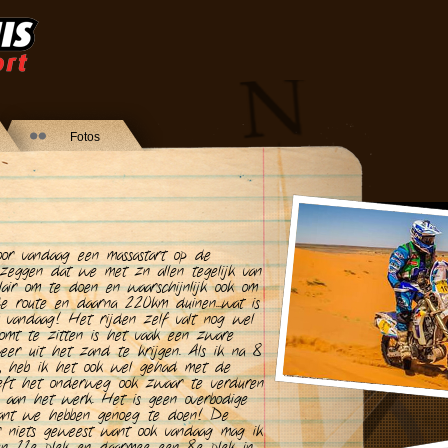
Fotos
oor vandaag een massastart op de
l zeggen dat we met zn allen tegelijk van
culair om te doen en waarschijnlijk ook om
e route en daarna 220km duinen...wat is
f vandaag! Het rijden zelf valt nog wel
komt te zitten is het vaak een zware
er uit het zand te krijgen. Als ik na 8
sh, heb ik het ook wel gehad met de
eft het onderweg ook zwaar te verduren
aan het werk. Het is geen overbodige
want we hebben genoeg te doen! De
r niets geweest want ook vandaag mag ik
en 11e plek en daarmee een 8e plek in