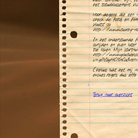
het totaalklassement.
Voor degene die een no
check de fotos en film
plaatst op
http://www.tuareg-ra
In het onderstaande fi
oprijden en even later
toe lopen. Mijn startn
http://www.youtube.
v=gPIbyHCRnCo&rel=0
(helaas lukt het mij n
excues...regels dus effe
Terug naar overzicht