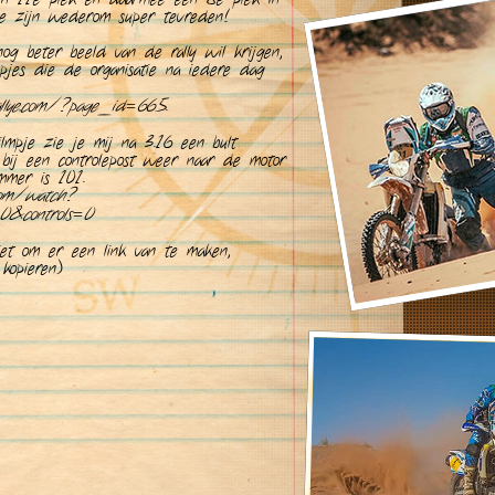
 We zijn wederom super tevreden!
g beter beeld van de rally wil krijgen,
pjes die de organisatie na iedere dag
llye.com/?page_id=665
.
lmpje zie je mij na 3.16 een bult
 bij een controlepost weer naar de motor
ummer is 101.
com/watch?
&controls=0
iet om er een link van te maken,
 kopieren)